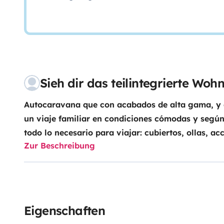
Sieh dir das teilintegrierte Wo
Autocaravana que con acabados de alta gama, y d
un viaje familiar en condiciones cómodas y según
todo lo necesario para viajar: cubiertos, ollas, acc
Zur Beschreibung
turísticas con mesa. Además, cuenta con un gran to
acondicionado y TV. El motor es potente y la tra
de crucero y radio Bluetooth te brindarán un conf
la autocaravana.
Eigenschaften