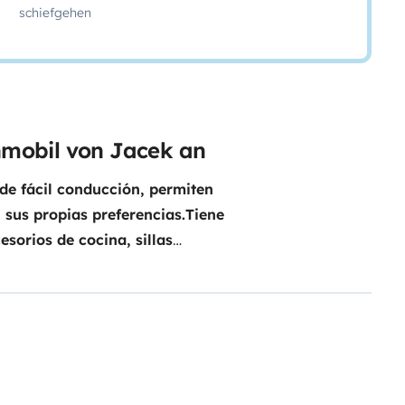
schiefgehen
hnmobil von Jacek an
e fácil conducción, permiten
 sus propias preferencias.
Tiene
esorios de cocina, sillas
ldo, portabicicletas, aire
nsmisión automática con control
ort extraordinario, al conducir