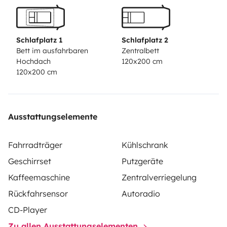
If you have any questions, do not hesitate to ask!
Schlafplatz 1
Schlafplatz 2
Bett im ausfahrbaren
Zentralbett
Hochdach
120x200 cm
120x200 cm
Ausstattungselemente
Fahrradträger
Kühlschrank
Geschirrset
Putzgeräte
Kaffeemaschine
Zentralverriegelung
Rückfahrsensor
Autoradio
CD-Player
Zu allen Ausstattungselementen