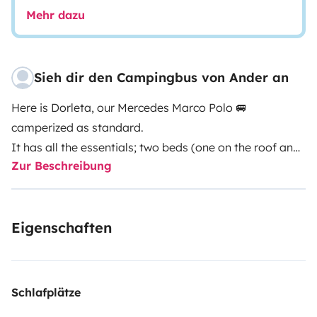
Mehr dazu
Sieh dir den Campingbus von Ander an
Here is Dorleta, our Mercedes Marco Polo 🚐
camperized as standard.
It has all the essentials; two beds (one on the roof and
Zur Beschreibung
the other one underneath with mattress), all kinds of
kitchen utensils, fridge, sink, interior fires and a
camping stove so you can cook outside. It also has a
Eigenschaften
table with chairs and a camping advance for the gate.
Oh, and if you travel with children👶 it has an anti-fall
net so they can sleep on top!
It is equipped with winter tires and with the stationary
Schlafplätze
heating it is a marvel to use it on cold days🥶.