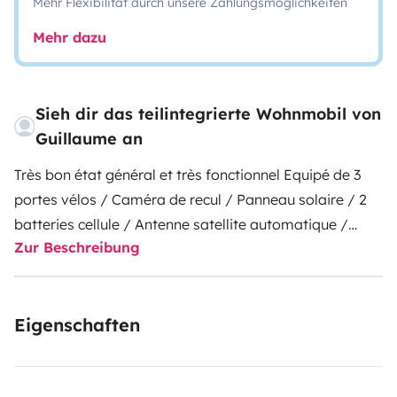
Mehr Flexibilität durch unsere Zahlungsmöglichkeiten
Mehr dazu
Sieh dir das teilintegrierte Wohnmobil von
Guillaume an
Très bon état général et très fonctionnel
Equipé de 3
portes vélos / Caméra de recul / Panneau solaire / 2
batteries cellule / Antenne satellite automatique /
Zur Beschreibung
Régulateur de vitesse / Store remis / Turbo vent dans
la chambre .
Eigenschaften