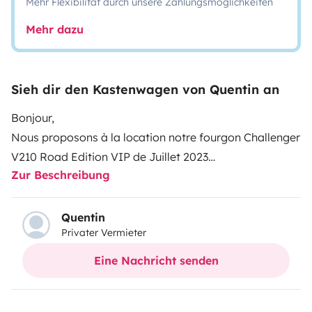
Mehr Flexibilität durch unsere Zahlungsmöglichkeiten
Mehr dazu
Sieh dir den Kastenwagen von Quentin an
Bonjour,
Nous proposons à la location notre fourgon Challenger
V210 Road Edition VIP de Juillet 2023
Zur Beschreibung
Fiat Ducato 140 CV diesel Multijet avec 4 places
assises
4 vrais couchages: 1 grand lit de 160x190 + 1 lit dans
Quentin
Privater Vermieter
toit Pop-Up 130x190
Parfait pour partir en famille
Eine Nachricht senden
Grande soute avec lit arrière pavillon électrique qui
permet de charger deux vélos, une moto ou un scooter