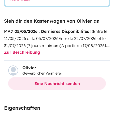
Sieh dir den Kastenwagen von Olivier an
MAJ 05/05/2026 : Dernières Disponibilités !!
Entre le
11/05/2026 et le 05/07/2026
Entre le 22/07/2026 et le
31/07/2026 (7 jours minimum)
A partir du 17/08/2026
Le
Zur Beschreibung
confort avant tout !
Ce fourgon aménagé n'a pas fini
de vous surprendre! D'abord par sa facilité de conduite
grâce à sa boite automatique robotisée dernier cri, et
Olivier
Gewerblicher Vermieter
ensuite, quand vient le temps de l'étape, par son
confort et son espace de vie! L'un des meilleurs de sa
Eine Nachricht senden
catégorie!
Le poste de conduite, sa boite automatique
dernier cri 9 rapports et son écran tactile 8 pouces avec
GPS intégré et Apple car / Android auto, sa caméra de
Eigenschaften
recul... vous emmèneront à destination en toute