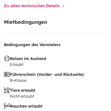
configuration choisie!
Points d'attention :
Option
Zu allen technischen Details
'kilométrage illimité' : Nous acceptons un maximum de
500 km/jour.
Mietbedingungen
Bedingungen des Vermieters
Reisen im Ausland
Erlaubt
Führerschein (Vorder- und Rückseite)
B-Klasse
Tiere erlaubt
Nicht erlaubt
Rauchen erlaubt