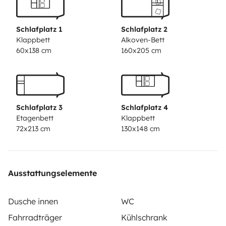
étendoir linge 3 prise électrique Cuisine :-
Réfrigérateur/Congélateur-2 feux gaz Sanitaires:
Schlafplatz 1
Schlafplatz 2
Douche et toilette Accessoires :- Table de pique-nique
Klappbett
Alkoven-Bett
60x138 cm
160x205 cm
et 6 chaises- Vaisselle pour 6 personnes- grande
rallonge électrique noire 25 m- un adaptateur
électrique sur le camping car un adaptateur prise
anglaise Je peut mètre à disposition un transformateur
Schlafplatz 3
Schlafplatz 4
220v aussi un four micro onde moyennant une location
Etagenbett
Klappbett
de 40 euro et un chèque de caution de 400 euro non
72x213 cm
130x148 cm
encaissable hors location du camping car a demander
si intéressé le jour de la prise en main du véhicule pour
la durée du séjour Il vous sera demandé de restituer le
Ausstattungselemente
véhicule propre intérieur et extérieur comme lors de la
prise en main plein d eau et plein de gazole caissette
Dusche innen
WC
vider et produit remis dedans, un cheque de caution de
Fahrradträger
Kühlschrank
250 euro forfait ménage au tarif sociétaire de