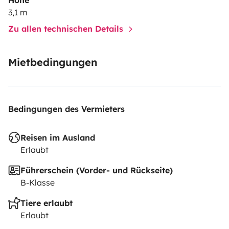
votre compréhension et de votre civisme sécuritaire .A
3,1 m
TOUS BONNE ROUTE ET A BIENTÔT !!! ....
Zu allen technischen Details
Mietbedingungen
Bedingungen des Vermieters
Reisen im Ausland
Erlaubt
Führerschein (Vorder- und Rückseite)
B-Klasse
Tiere erlaubt
Erlaubt