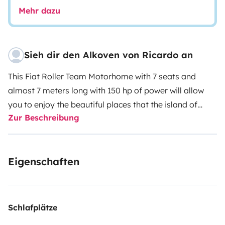
Mehr dazu
Sieh dir den Alkoven von Ricardo an
This Fiat Roller Team Motorhome with 7 seats and
almost 7 meters long with 150 hp of power will allow
you to enjoy the beautiful places that the island of
Zur Beschreibung
Mallorca offers us, with the possibility of traveling to
the Peninsula and other islands.
It has an outdoor table and chairs as well as a bicycle
Eigenschaften
rack for 4. In our opinion it is ideal for four adults
traveling comfortably or two families with children, as
it allows up to seven people to travel and sleep in its
comfortable beds with memory foam mattresses. It
Schlafplätze
has all the necessary kitchen utensils, dishes, cutlery,