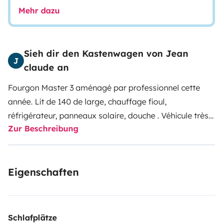
Mehr dazu
Sieh dir den Kastenwagen von Jean
J
claude an
Fourgon Master 3 aménagé par professionnel cette
année. Lit de 140 de large, chauffage fioul,
réfrigérateur, panneaux solaire, douche . Véhicule très
Zur Beschreibung
discret.
Aucune manipulation pour profiter du vehicule
....vous vous posez, vous vous couchez...
Possibilité de
venir vous chercher en gare routière ou SNCF de
Eigenschaften
Grenoble.
Pret de porte vélo possible sur demande.
Schlafplätze