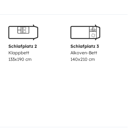
sili per barbecue. Regole: Il
rante come da partenza,serbatoi
to stato di pulizia.
Supplementi:
iale €14 Set lenzuola singolo €7
 €30
Schlafplatz 2
Schlafplatz 3
Klappbett
Alkoven-Bett
133x190 cm
140x210 cm