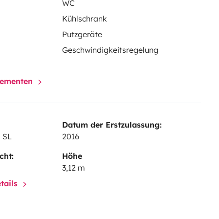
WC
Kühlschrank
Putzgeräte
Geschwindigkeitsregelung
elementen
Datum der Erstzulassung:
0 SL
2016
cht:
Höhe
3,12 m
tails