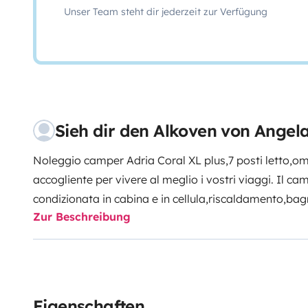
Unser Team steht dir jederzeit zur Verfügung
Sieh dir den Alkoven von Angel
Noleggio camper Adria Coral XL plus,7 posti letto,o
accogliente per vivere al meglio i vostri viaggi. Il cam
condizionata in cabina e in cellula,riscaldamento,ba
Zur Beschreibung
separata,moquette,forno,frigo con freezer integrato,
aspirante,pentole,piatti,bicchieri,posate,TV,zanzariere 
solare,doppio serbatoio acque chiare per una capienza
ampliabile eliminando un letto,tavolo pieghevole e 
all'esterno,boiler,doppia bombola di gas,estintore,por
Eigenschaften