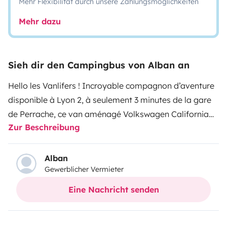
Mehr Flexibilität durch unsere Zahlungsmöglichkeiten
Mehr dazu
Sieh dir den Campingbus von Alban an
Hello les Vanlifers !
Incroyable compagnon d’aventure
disponible à Lyon 2, à seulement 3 minutes de la gare
de Perrache, ce van aménagé Volkswagen California
Zur Beschreibung
T6 COAST vous offre tout le confort nécessaire pour
partir à l’aventure en toute liberté.
Une place de
parking sécurisé peut être mise à disposition pour
Alban
Gewerblicher Vermieter
votre véhicule.
Ce van dispose de 4 places assises et 4
couchages, idéal pour un road trip en couple, en famille
Eine Nachricht senden
ou entre amis. Avec ses 110 000 km, il reste
parfaitement fiable et entretenu aux petits oignons