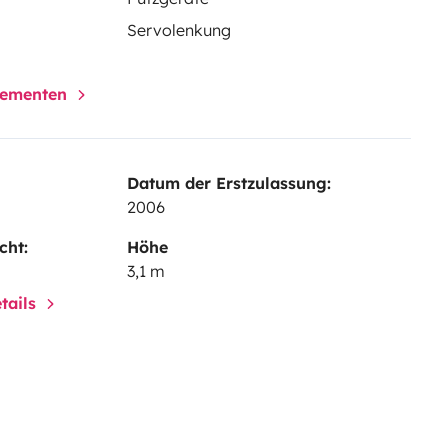
Servolenkung
elementen
Datum der Erstzulassung:
2006
cht:
Höhe
3,1 m
tails