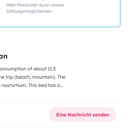
Mehr Flexibilität durch unsere
Zahlungsmöglichkeiten
 an
 consumption of about 11.3
 trip (beach, mountain). The
e nasturtium. This bed has a
op and it is what we like the most
 people, so it is ideal for 4,
ults to live inside, something fair
Eine Nachricht senden
nd have normal life outside (we