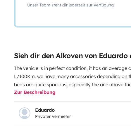
Unser Team steht dir jederzeit zur Verfügung
Sieh dir den Alkoven von Eduardo
The vehicle is in perfect condition, it has an average
L/100Km. we have many accessories depending on the
beds are quite spacious, especially the one above th
Zur Beschreibung
skylight that allows you to see the outside from the t
at night. The motorhome is for traveling and sleeping 6
especially if they are 2 adults and 2 children. For 6 ad
Eduardo
Privater Vermieter
is done, but you can cook and clean yourself inside a
have plenty of tables and chairs).