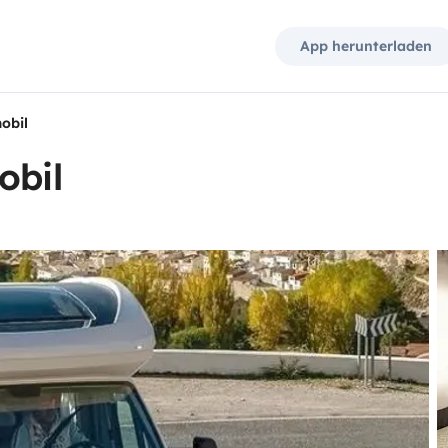
App herunterladen
obil
obil