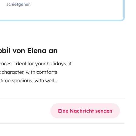
schiefgehen
obil von Elena an
nces. Ideal for your holidays, it
c character, with comforts
time spacious, with well
and groups of friends.
Benimar
box -Clean water 105L Length 739
 USB + 6.2 ”touch screen + 2
Eine Nachricht senden
rt pack Cabin darkening + Rear
 + Dometic awning + Heating +
4 skylights on the roof + 2-