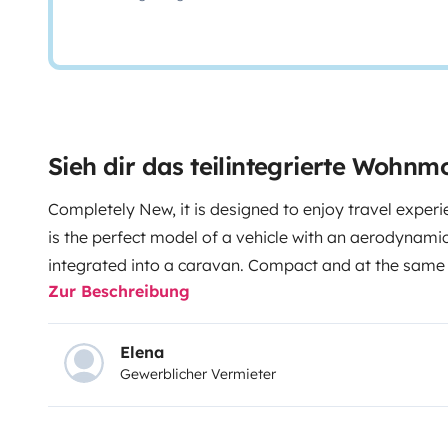
Sieh dir das teilintegrierte Wohnm
Completely New, it is designed to enjoy travel experie
is the perfect model of a vehicle with an aerodynami
integrated into a caravan. Compact and at the same 
Zur Beschreibung
distributed environments, ideal for couples, families 
MILEO 263 model - Fiat 140 hp engine - Manual gear
Height 289 Width 230
It has DAB Radio + bluetooth +
Elena
Gewerblicher Vermieter
USB's in the house to charge mobile phones + Comfo
view camera + 140W solar panel + LED exterior light
Mosquito nets in all rooms windows and house door + 