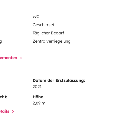
WC
Geschirrset
Täglicher Bedarf
g
Zentralverriegelung
elementen
Datum der Erstzulassung:
2021
cht:
Höhe
2,89 m
tails