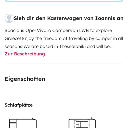
Sieh dir den Kastenwagen von Ioannis an
Spacious Opel Vivaro Campervan LWB to explore
Greece! Enjoy the freedom of traveling by camper in all
seasons!
We are based in Thessaloniki and will be
Zur Beschreibung
happy to give you tips for your journey.
Comprehensive
insurance, bed linen, beach towels, sleeping bags,
outdoor chairs & table, portable gas hob and 2 gas
Eigenschaften
cartridges are included.
Book your
adventure!
Registration no.: 145635706000
EOT:
0933E81000178801
Schlafplätze