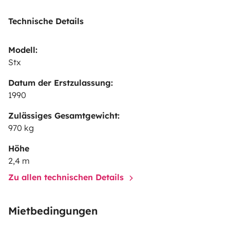
sur place moyennant
50€ pour les deux aller retour (
Technische Details
dépose et retrait, 160 km)
Modell:
Stx
Datum der Erstzulassung:
1990
Zulässiges Gesamtgewicht:
970 kg
Höhe
2,4 m
Zu allen technischen Details
Mietbedingungen