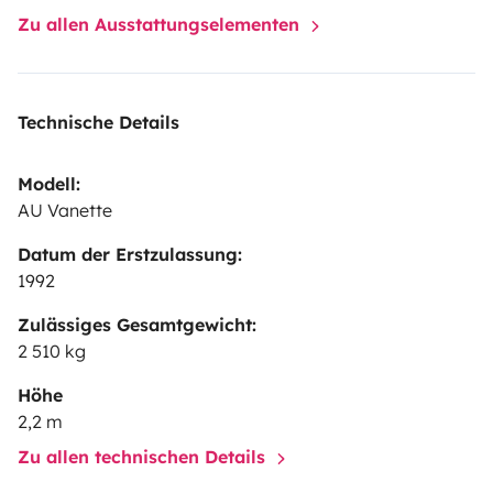
guides
Bedding (Towels, pillows, sheet, duvet) -
Zu allen Ausstattungselementen
20.00€ (Not inclued in the final price)
See More Pics
Of Road Trips In Instagram |
Instagram
@vanettamarela @retrocamperslisbon
|
Technische Details
#retrocamperslisbon
Modell:
AU Vanette
Datum der Erstzulassung:
1992
Zulässiges Gesamtgewicht:
2 510 kg
Höhe
2,2 m
Zu allen technischen Details