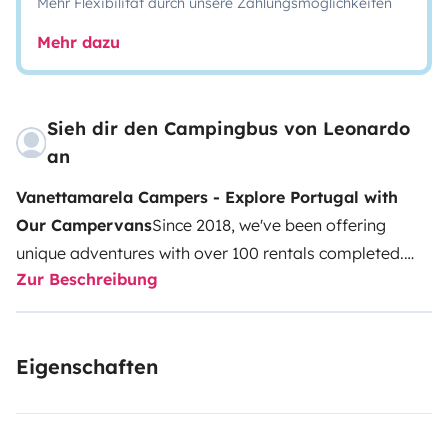
Mehr Flexibilität durch unsere Zahlungsmöglichkeiten
Mehr dazu
Sieh dir den Campingbus von Leonardo
an
Vanettamarela Campers - Explore Portugal with
Our Campervans
Since 2018, we've been offering
unique adventures with over 100 rentals completed.
Zur Beschreibung
Our Nissan Vanette campervans have a vintage charm
that transports you to a simpler time, without
sacrificing modern convenience. The classic design,
Eigenschaften
vibrant colors, and functionality make these
campervans ideal for exploring Portugal in style.
Perfect for two people, they are great for discovering