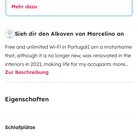
Mehr dazu
Sieh dir den Alkoven von Marcelino an
Free and unlimited Wi-Fi in Portugal
I am a motorhome
that, although it is no longer new, was renovated in the
interiors in 2021, making life for my occupants more
Zur Beschreibung
comfortable, with a modern and functional
appearance for today.
Indoor functionality and
safety
- Air conditioning and central heating in the living
Eigenschaften
area
- Inverter 12v-220v (2000w-4000w)
- 6 seats with
seat belt
- 2 meal tables (6 people)
- 6 sleeping places
(double bed in the cappuccino + 2 single bunk beds, the
dining table turn into a double beds.
- Bed linen
Schlafplätze
included in the rental (sheets, pillows, etc ...)
- USB plugs