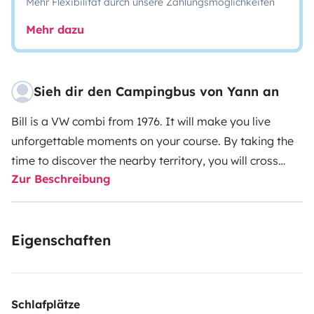
Mehr Flexibilität durch unsere Zahlungsmöglichkeiten
Mehr dazu
Sieh dir den Campingbus von Yann an
Bill is a VW combi from 1976.
It will make you live
unforgettable moments on your course. By taking the
time to discover the nearby territory, you will cross
Zur Beschreibung
mountains, sea, rivers and vineyards for a unique
experience.
It is left for the Adventure !!
Eigenschaften
Schlafplätze