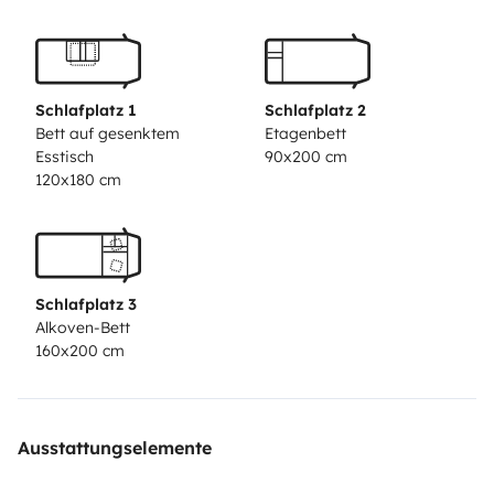
pour l'extérieur (suivant la saison). Store 2m50x4m.
Nécessaire d'entretien. Ménage intérieur ,extérieur ,
vidange des eaux usées , des toilettes , niveau et
pression des pneus pas fait au retour 100€ .
Schlafplatz 1
Schlafplatz 2
Bett auf gesenktem
Etagenbett
Esstisch
90x200 cm
120x180 cm
Schlafplatz 3
Alkoven-Bett
160x200 cm
Ausstattungselemente