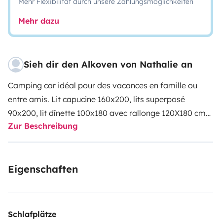
Mehr Flexibilität durch unsere Zahlungsmöglichkeiten
Mehr dazu
Sieh dir den Alkoven von Nathalie an
Camping car idéal pour des vacances en famille ou
entre amis. Lit capucine 160x200, lits superposé
90x200, lit dînette 100x180 avec rallonge 120X180 cm
Zur Beschreibung
(avec protections matelas). Nombreux coffres de
rangements et une grande penderie. Cuisine 3 feux gaz,
évier, réfrigérateur avec compartiment congélateur, kit
Eigenschaften
vaisselle pour 8 pers avec batterie de cuisine, machine
à café Dolce gusto (220V). Salle d'eau (WC, lavabo,
douche). TV 22'/DVD avec antenne satellite (12V).
Climatisation cabine et cellule (220V). Table et chaises
Schlafplätze