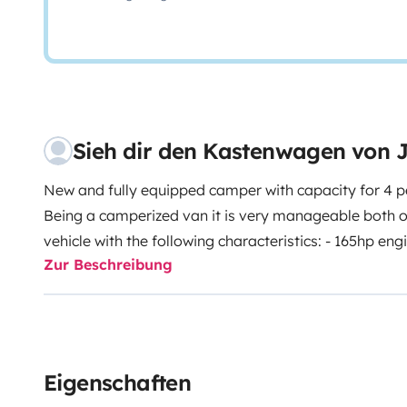
Sieh dir den Kastenwagen von 
New and fully equipped camper with capacity for 4 pe
Being a camperized van it is very manageable both on t
vehicle with the following characteristics:
- 165hp engi
Zur Beschreibung
'aluminum wheels - Navigator package - Parking, rai
holder
Team:
- Standard: Hot water, shower, WC, frid
antenna, complete kitchenware.
- Oil heating with a
so as not to worry about the gas load, check levels, ..
on the side door.
- Height adjustable electric bed. Duri
Eigenschaften
allowing a large additional space in the living room.
-