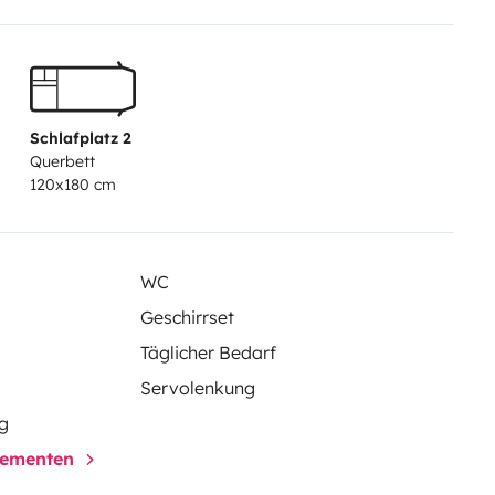
ilgate.
- Solar panels with
power inverter that allows you to
l power outlet.
Optional extras:
-
 and shower towels.
- Table and 4
Schlafplatz 2
Querbett
120x180 cm
WC
Geschirrset
Täglicher Bedarf
Servolenkung
g
elementen