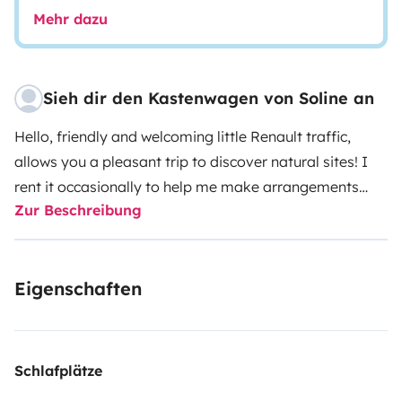
Mehr dazu
Sieh dir den Kastenwagen von Soline an
Hello, friendly and welcoming little Renault traffic,
allows you a pleasant trip to discover natural sites! I
rent it occasionally to help me make arrangements
Zur Beschreibung
towards more autonomy and comfort. In the
meantime, it's succinct and just what you need for a
nice little trip!
Eigenschaften
You can park your car at my place where the truck is.
Provision of sheets, blankets, duvets, towels on request
with a small supplement. I can bring the truck to the
parking lot at St Roch station (+ € 10). If you have any
Schlafplätze
questions or special requests, do not hesitate to