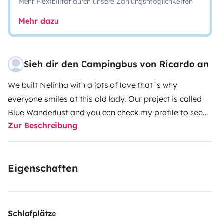
Mehr Flexibilität durch unsere Zahlungsmöglichkeiten
Mehr dazu
Sieh dir den Campingbus von Ricardo an
We built Nelinha with a lots of love that´s why
everyone smiles at this old lady. Our project is called
Blue Wanderlust and you can check my profile to see
Zur Beschreibung
the rest of the vans. You must over 25 to drive and
have some experience driving a van, the van is
equipped with bed sheets, towels, laptop charger 220v,
Eigenschaften
usb, portable shower, table and chairs for outside.
Schlafplätze