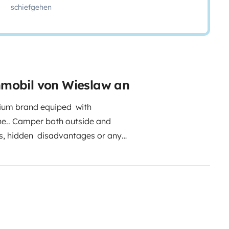
schiefgehen
hnmobil von Wieslaw an
mium brand equiped with
e..
Camper both outside and
es, hidden disadvantages or any
qupiment is new due to owners
y recommended