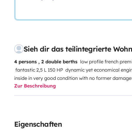
Sieh dir das teilintegrierte Wo
4 persons , 2 double berths
low profile french pre
fantastic 2,5 L 150 HP dynamic yet economical engin
inside in very good condition with no former damag
Zur Beschreibung
risks ,fully equiped and ready to drive.Most of the e
change.
Tow hook is an additional adventage
highl
Eigenschaften