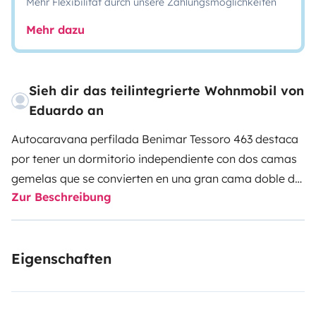
Mehr Flexibilität durch unsere Zahlungsmöglichkeiten
Mehr dazu
Sieh dir das teilintegrierte Wohnmobil von
Eduardo an
Autocaravana perfilada Benimar Tessoro 463 destaca
por tener un dormitorio independiente con dos camas
gemelas que se convierten en una gran cama doble de
Zur Beschreibung
175×215 cm. Es un modelo amplio con una distribución
confortable para viajar en pareja o con los niños. Este
modelo te ofrece 5 plazas en circulación y 5 para
Eigenschaften
dormir. Otra cama doble es abatible del techo en la
parte central del vehículo y tiene unas dimensiones de
140/120×191 cm.
En la zona del salón tienes dos sofás,