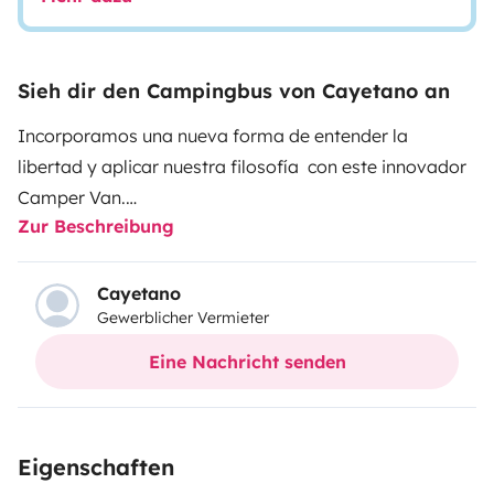
Sieh dir den Campingbus von Cayetano an
Incorporamos una nueva forma de entender la
libertad y aplicar nuestra filosofía con este innovador
Camper Van.
Zur Beschreibung
Un espacio compacto donde los detalles y el
aprovechamiento del espacio la hacen funcional y
cómoda.
Cayetano
Gewerblicher Vermieter
Una elección que cubre todas las necesidades con
soluciones, tanto en el trayecto como el
Eine Nachricht senden
estacionamiento, convirtiéndo las vacaciones en una
grata experiencia. Viaje sin límites.
Eigenschaften