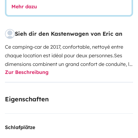
Mehr dazu
Sieh dir den Kastenwagen von Eric an
Ce camping-car de 2017, confortable, nettoyé entre
chaque location est idéal pour deux personnes.
Ses
dimensions combinent un grand confort de conduite, le
Zur Beschreibung
poste de conduite est équipé de la climatisation et d'un
kit mains-libres.
Pratique, maniable, facile à garer, c'est
LE véhicule de loisirs idéal pour vos weekends, city-
Eigenschaften
breaks, virées natures ou périples à travers des
territoires à découvrir. Sentiment d’évasion et
dépaysement garantis !
Solution d'hébergement privée,
notre camping-car est également un atout lors de vos
Schlafplätze
déplacements professionnels, visites de famille ou