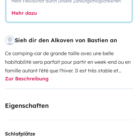
Mehr Flexibilität durch unsere Zahlungsmöglichkeiten
Mehr dazu
Sieh dir den Alkoven von Bastien an
Ce camping-car de grande taille avec une belle
habitabilité sera parfait pour partir en week-end ou en
famille autant l'été que l'hiver. Il est très stable et
Zur Beschreibung
confortable avec les roues arrières jumelées et est
assez maniable.
Nous l'utilisons en famille avec 2
adolescents en toute saison et le plus souvent en
Eigenschaften
sauvage grace à son autonomie.
Il est équipé de tout
le nécessaire pour la cuisine et les repas à l'intérieur ou
a l'extérieur.
Schlafplätze