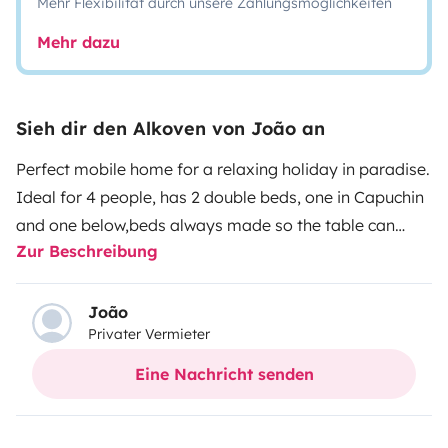
Mehr Flexibilität durch unsere Zahlungsmöglichkeiten
Mehr dazu
Sieh dir den Alkoven von João an
Perfect mobile home for a relaxing holiday in paradise.
Ideal for 4 people, has 2 double beds, one in Capuchin
and one below,beds always made so the table can
Zur Beschreibung
always be set for any need.
Casa de banho espaçosa
com chuveiro separado, com extractor de fumo para
cozinhar e aquecimento geral.
Perfect mobile home to
João
Privater Vermieter
stay wherever you want, close to nature or the city;)
Eine Nachricht senden