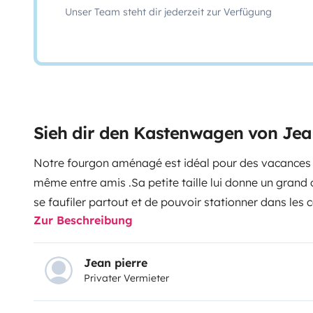
Unser Team steht dir jederzeit zur Verfügung
Sieh dir den Kastenwagen von Jea
Notre fourgon aménagé est idéal pour des vacances 
même entre amis .Sa petite taille lui donne un grand
se faufiler partout et de pouvoir stationner dans les c
Zur Beschreibung
aménagé à l'intérieur. Vous avez la possibilité de gar
nous . Pour toutes informations complémentaires n'h
questions
Jean pierre
Privater Vermieter