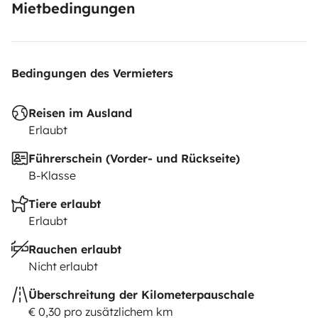
Mietbedingungen
noleggio
Animale
30,00 € a noleggio
Bedingungen des Vermieters
Reisen im Ausland
Erlaubt
Führerschein (Vorder- und Rückseite)
B-Klasse
Tiere erlaubt
Erlaubt
Rauchen erlaubt
Nicht erlaubt
Überschreitung der Kilometerpauschale
€ 0,30 pro zusätzlichem km