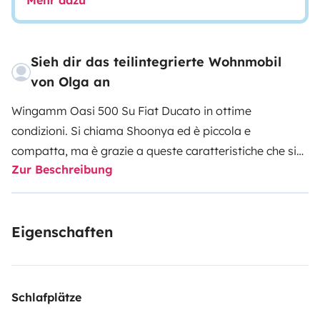
Mehr dazu
Sieh dir das teilintegrierte Wohnmobil
von Olga an
Wingamm Oasi 500 Su Fiat Ducato in ottime
condizioni. Si chiama Shoonya ed è piccola e
compatta, ma è grazie a queste caratteristiche che si
Zur Beschreibung
riesce a guidare e parcheggiare come una
macchina!
Riesce ad offrire tutti i comfort necessari, ed
è super accessoriato: troverete a disposizione utensili
Eigenschaften
da cucina, sapone, detersivo, shampoo, stracci, scopa,
aspirapolvere, ma anche tavolo e sgabelli pieghevoli
da esterno, ombrellone da incastro, disponibile anche
un gazebo 3x3m, level up e vari giochi per bambini!
La
Schlafplätze
biancheria e l’asciugamano sono invece su