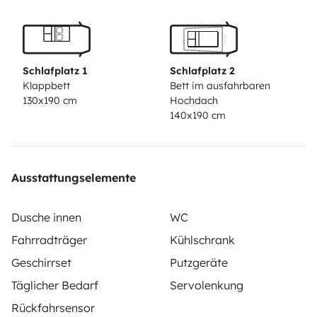
motorhome has an indentation chamber and sensors
at the rear, which facilitates parking.
It is equipped with
a Smart-TV with Android operating system, with the
possibility of screen mirroring / screen mirroring /
Schlafplatz 1
Schlafplatz 2
Chromecast: projection of any content from the mobile
Klappbett
Bett im ausfahrbaren
130x190 cm
Hochdach
phone to the TV.
We have an agreement with a Taxi
140x190 cm
company that transfers from Francisco Sá Carneiro
Airport (Porto) to the motorhome parking place and
vice versa for 70 € per way (transportation for up to 4
Ausstattungselemente
people), weekends and at night €75 (transport for up
to 4 people)
We deliver and pick up at Francisco Sá
Dusche innen
WC
Carneiro Airport (Porto), upon payment of € 80 per
Fahrradträger
Kühlschrank
way and previously agreed.
There is an hourly bus from
the airport to Guimarães and vice versa with a cost of
Geschirrset
Putzgeräte
8 € / passenger (https://www.getbus.eu/en/)
We have
Täglicher Bedarf
Servolenkung
the possibility to rent two adult bikes and one of them
Rückfahrsensor