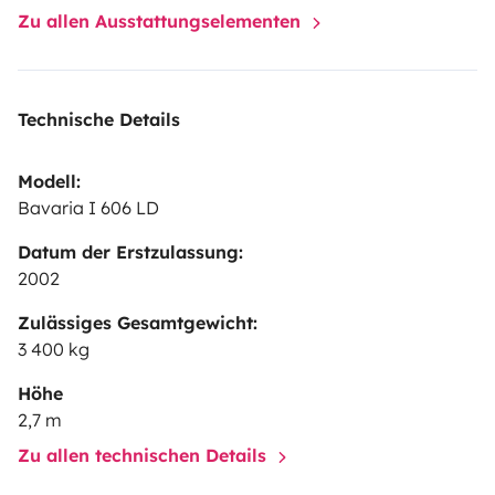
has a car seat to carry a child from 1 to 3 years old (up
Zu allen Ausstattungselementen
to 20 kg). The cost of 5 Euros / day for each bicycle.
Our motorhome has crockery (plates, cutlery, pots,
coffee cups and accessories such as open cans,
Technische Details
scissors, corkscrew and other kitchen accessories).
They have internet with unlimited traffic
and with an
Modell:
associated cost for (10 € - 5 days and / or 15 € - up to
Bavaria I 606 LD
15 days) also with unlimited traffic , so that they can
Datum der Erstzulassung:
enjoy their travels in our Chiquita and also be
2002
connected to the digital world.
The bed kit has an extra
15 euros per stay per bed.
The bath towel and face kit
Zulässiges Gesamtgewicht:
has an extra 10 euros per stay per person.
In case of
3 400 kg
need we provide a baby chair.
Those who rent our
Höhe
motorhome will surely love the experience and will
2,7 m
want to repeat it.
We are at your disposal to help and
Zu allen technischen Details
clarify any doubts.