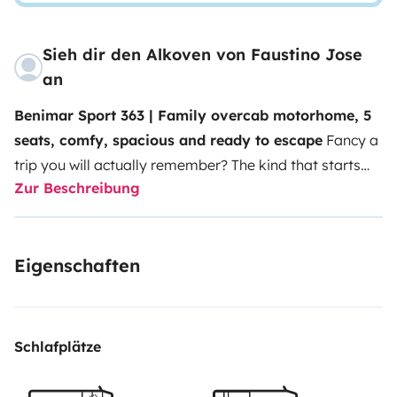
Sieh dir den Alkoven von Faustino Jose
an
Benimar Sport 363 | Family overcab motorhome, 5
seats, comfy, spacious and ready to escape
Fancy a
trip you will actually remember? The kind that starts
Zur Beschreibung
the moment you turn the key and ends with photos
that spark a little healthy envy. Our
Benimar Sport 363
is made for families (or experienced travellers) who
Eigenschaften
want freedom without giving up comfort.
🛏️
Sleep like
at home (or better)
It has
5 travel seats
and
5
sleeping places
, with
two huge beds
:
one for the
parents, “kings of rest” size
and another perfect for the
Schlafplätze
kids (or whoever snores less 😄) Ideal so everyone has
their own space and night really feels like… night.