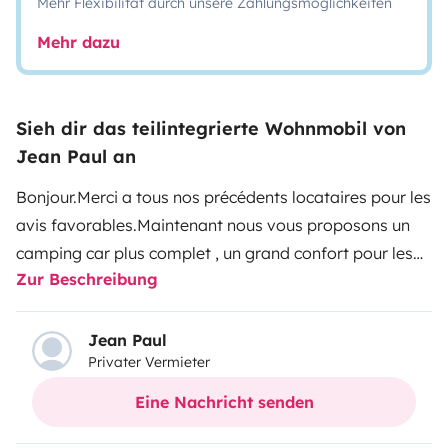
Mehr Flexibilität durch unsere Zahlungsmöglichkeiten
Mehr dazu
Sieh dir das teilintegrierte Wohnmobil von
Jean Paul an
Bonjour.
Merci a tous nos précédents locataires pour les
avis favorables.
Maintenant nous vous proposons un
camping car plus complet , un grand confort pour les
Zur Beschreibung
longs trajets, équipés pour 4 personnes, avec douche
et wc séparés.
*Possibilité de se garer chez nous lors de
la location*
2 lits (140x200) .
Je me mets également a
Jean Paul
Privater Vermieter
votre disposition pour venir vous chercher à l'aéroport
de Bordeaux Mérignac, où à la gare ferroviaire de
Eine Nachricht senden
Facture Biganos ou de Marcheprime.
Merci de nous