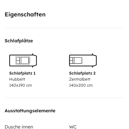
contacter pour tous renseignements complémentaires.
Jean Paul et Michèle
Eigenschaften
Schlafplätze
Schlafplatz 1
Schlafplatz 2
Hubbett
Zentralbett
140x190 cm
140x200 cm
Ausstattungselemente
Dusche innen
WC