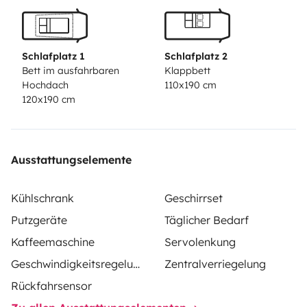
WC ni de SdB) !
Économique : Permis B et tarif Voiture
sur les péages autoroutiers (-2 m de haut)
Consommation en carburant 8 litres /100 km
Schlafplatz 1
Schlafplatz 2
(autonomie environ 900 km)
Bett im ausfahrbaren
Klappbett
Hochdach
110x190 cm
120x190 cm
Ausstattungselemente
Kühlschrank
Geschirrset
Putzgeräte
Täglicher Bedarf
Kaffeemaschine
Servolenkung
Geschwindigkeitsregelung
Zentralverriegelung
Rückfahrsensor