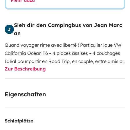
Mehr dazu
Sieh dir den Campingbus von Jean Marc
J
an
Quand voyager rime avec liberté !
Particulier loue VW
California Océan T6 – 4 places assises – 4 couchages
Idéal pour partir en Road Trip, en couple, entre amis ou
Zur Beschreibung
en famille.
Très confortable avec boîte automatique,
navigation, climatisation, régulateur de vitesse,
attelage, …, il dispose de tout le nécessaire (cuisine 2
Eigenschaften
feux+évier / ustensiles / 2 lits / table).
Équipements :
vaisselle, casseroles, fauteuils et table de camping
extérieurs,
Store extérieur, câbles électriques, tuyau
d’eau, radio-CD-USB, téléphone Bluetooth, etc.
Venez
Schlafplätze
avec vos effets personnels, le reste est inclus (pas de