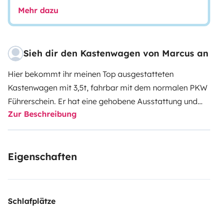
Mehr dazu
Sieh dir den Kastenwagen von Marcus an
Hier bekommt ihr meinen Top ausgestatteten
Kastenwagen mit 3,5t, fahrbar mit dem normalen PKW
Führerschein. Er hat eine gehobene Ausstattung und
Zur Beschreibung
alles was man für einen tollen Trip braucht, inkl.
Camper Navi, Rückfahrkamera, Solaranlage,
Anhängerkupplung, Zusatzluftfeder, Markise,
Eigenschaften
Zusatzschlösser und vieles mehr. Größte Bettmasse in
der Van Klasse mit 7 Zonen Comfort Matratzen. 3 in1
Flexbad für extra viel Platz im Bad. Große Stehhöhe
durch Panoramafenster über dem Fahrerhaus. Der
Schlafplätze
Camper wird urlaubsfertig übergeben, also nur noch