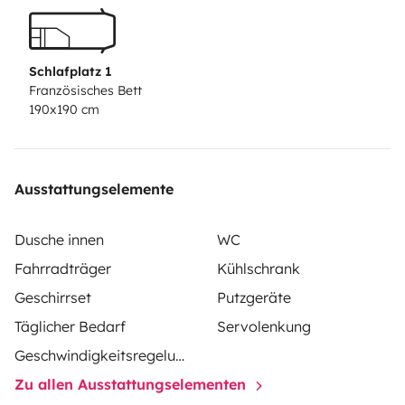
eure persönlichen Dinge und Bettzeug einladen und es
kann losgehen :-)
Einen Fahrradträger für 2 Räder auf
der Anhängerkupplung kann kostenfrei mit gebucht
Schlafplatz 1
werden.
Optional könnt ihr auch den passenden
Französisches Bett
190x190 cm
Motorradanhänger gleich mit buchen.
Wir vermieten
schon seit 2009 und geben unsere Erfahrungen und
Tipps gerne an Euch weiter.
Ausstattungselemente
Dusche innen
WC
Fahrradträger
Kühlschrank
Geschirrset
Putzgeräte
Täglicher Bedarf
Servolenkung
Geschwindigkeitsregelung
Zu allen Ausstattungselementen