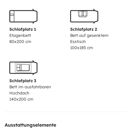
vaciado de aguas. La
calefacción es por conductos
de aire
que van alojados por toda la autocaravana,
por lo que la sensación es muy cálida en la estancia.
Cuenta con muchos extras como
boiler
para el agua
Schlafplatz 1
Schlafplatz 2
claliente,
portabicis
para 3 unidades,
bomba
de
Etagenbett
Bett auf gesenktem
80x200 cm
Esstisch
salida de olores del WC,
rueda de repuesto
, extintor,
100x185 cm
radio con dvd
,
gran maletero
y una
gran claraboya
que da gran luminosidad a toda la casa.
Tlf: 609182385
Schlafplatz 3
Bett im ausfahrbaren
Hochdach
140x200 cm
Ausstattungselemente