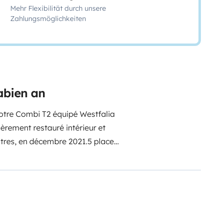
Mehr Flexibilität durch unsere
Zahlungsmöglichkeiten
abien an
otre Combi T2 équipé Westfalia
ièrement restauré intérieur et
itres, en décembre 2021.
5 places
 places en bas et lit 2 places dans
es les vitres. Table de cuisson,
 rangements. Pour les couchages,
amener vos duvets ou
et chaises, rallonges électriques.