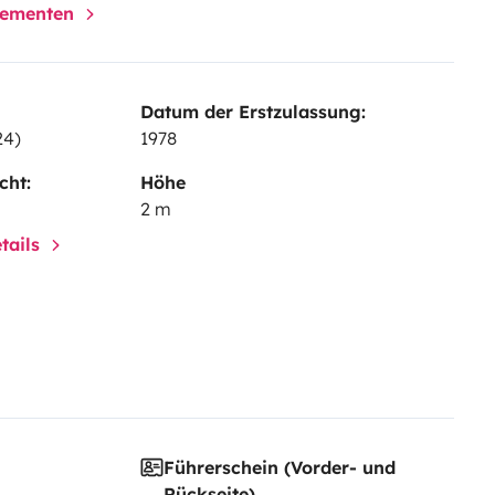
elementen
Datum der Erstzulassung:
24)
1978
cht:
Höhe
2 m
tails
Führerschein (Vorder- und
Rückseite)