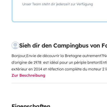
Unser Team steht dir jederzeit zur Verfügung
Sieh dir den Campingbus von F
Bonjour,
Envie de découvrir la Bretagne autrement?
N
d'origine de 1978 est idéal pour un périple breton!
Ent
extérieur en 2014 et réfection complète du moteur 2 l
Zur Beschreibung
assises sur carte grise et 5 ceintures de sécurité.
Lit 2
la rehausse. Rideaux et occultants thermiques sur tout
frigo 12v et 220v, nécessaire de cuisine. Penderie et
nous fournissons alaises et draps housse, à vous d'
couettes.
Pour l'extérieur, matériel de camping : Table 
Eigenschaften