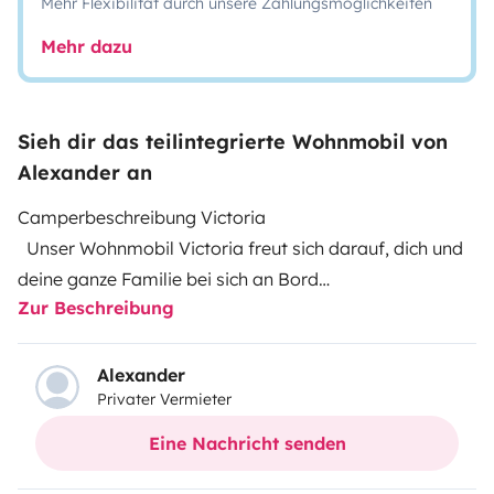
Mehr Flexibilität durch unsere Zahlungsmöglichkeiten
Mehr dazu
Sieh dir das teilintegrierte Wohnmobil von
Alexander an
Camperbeschreibung Victoria
Unser Wohnmobil Victoria freut sich darauf, dich und
deine ganze Familie bei sich an Bord
Zur Beschreibung
willkommen zu heißen! Unter ihrer Motorhaube schlägt
das Herz einer Abenteurerin und ihre Reifen
können es kaum erwarten, mit euch über die Straßen
Alexander
Privater Vermieter
Europas zu rollen.
Nachdem wir jahrelang mit Wohnwagen auf Reisen
Eine Nachricht senden
rumgetuckert sind, stand uns nun der Sinn nach