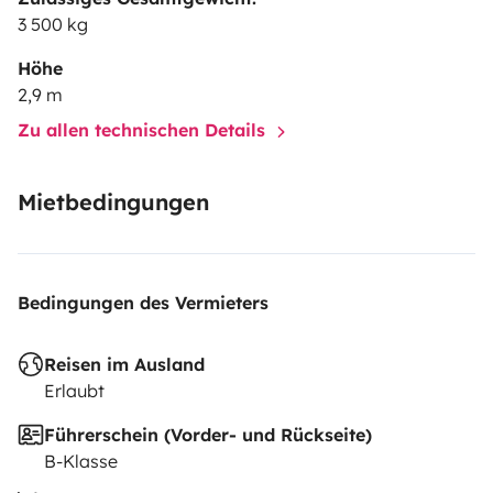
schreibt uns gerne eine Nachricht, wir sind schon
3 500 kg
gespannt, von euch zu hören.
Höhe
2,9 m
Zu allen technischen Details
Mietbedingungen
Bedingungen des Vermieters
Reisen im Ausland
Erlaubt
Führerschein (Vorder- und Rückseite)
B-Klasse