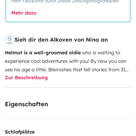
Mehr Flexibilität durch unsere Zahlungsmöglichkeiten
Mehr dazu
Sieh dir den Alkoven von Nina an
Helmut is a well-groomed oldie
who is waiting to
experience cool adventures with you! By now you can
see his age a little. Blemishes that tell stories from 31
Zur Beschreibung
years of van life...
Helmut has been our faithful
companion for over 7 years. Thanks to its size, you can
be
self-sufficient and get almost anywhere
. The
Eigenschaften
extremely well thought-out and
spacious living area
easily accommodates 4 people, even when the
weather isn't on your side.
We have a lot of experience
with traveling in a camper van and also with rentals
Schlafplätze