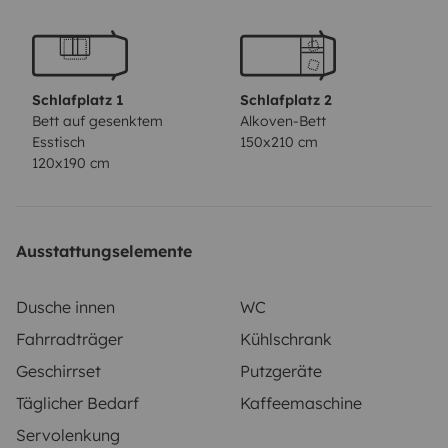
pour chauffage
Les kms hors forfait sont facturés 0,30€ du km ( non
indiqués sur l’annonce car je n’arrive pas à le modifier
mais seront facturés au retour et payés directement au
Schlafplatz 1
Schlafplatz 2
propriétaire)
Bett auf gesenktem
Alkoven-Bett
Esstisch
150x210 cm
120x190 cm
Ausstattungselemente
Dusche innen
WC
Fahrradträger
Kühlschrank
Geschirrset
Putzgeräte
Täglicher Bedarf
Kaffeemaschine
Servolenkung