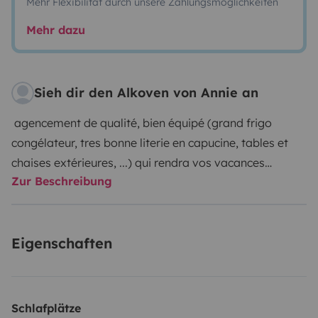
Mehr Flexibilität durch unsere Zahlungsmöglichkeiten
Mehr dazu
Sieh dir den Alkoven von Annie an
agencement de qualité, bien équipé (grand frigo
congélateur, tres bonne literie en capucine, tables et
chaises extérieures, ...) qui rendra vos vacances
Zur Beschreibung
agréables en couple. Idéal pour 2, et 1 ou 2 petits
enfants, possible 4 couchages avec lit sur dînette,
Camera de recul/GPS pour faciliter conduite et
Eigenschaften
manœuvres
possibilite de garer votre véhicule devant chez
moi.quartier très tranquille
frais de gaz à rajouter sur saison froide 5€ par jour
Schlafplätze