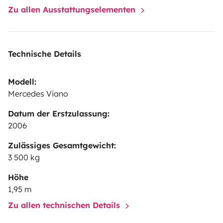
cost)
Solo 2 reglas:
Esta prohibido abandonar la isla
Zu allen Ausstattungselementen
con el vehiculo (se perderia la totalidad de la
fianza)
Esta prohibido fumar en el vehículo (mis hijos
tienen alergias) Si se detecta que se ha fumado en el
Technische Details
vehiculo se descontaran 200€ de la fianza para poder
limpiar a fondo el vehículo.
Pregunta cualquier duda
Modell:
que tengas sin compromiso
Mercedes Viano
Datum der Erstzulassung:
2006
Zulässiges Gesamtgewicht:
3 500 kg
Höhe
1,95 m
Zu allen technischen Details