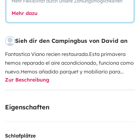
Mehr Flexibilität durch unsere Zahlungsmöglichkeiten
Mehr dazu
Sieh dir den Campingbus von David an
Fantastica Viano recien restaurada.
Esta primavera
hemos reparado el aire acondicionado, funciona como
nuevo.
Hemos añadido parquet y mobiliario para
Zur Beschreibung
mejorar el almacenaje y la hemos pintado
completamente. Esta perfecta
Genial para familias o
para parejas. Muy amplia y espaciosa. Y te permite
Eigenschaften
desplazarte a lugares donde las autocaravanas no
estan permitidas. Genial para conocer la isla a tu aire.
Especialmente recomendada para escaladores!!! ya
han venido unos cuantos y todos muy contentos.
En
Schlafplätze