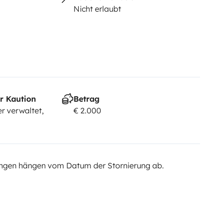
Nicht erlaubt
rmis de conduire depuis plus de 2
que MINICAMP est en mouvement.
r Kaution
Betrag
r verwaltet,
€ 2.000
ngen hängen vom Datum der Stornierung ab.