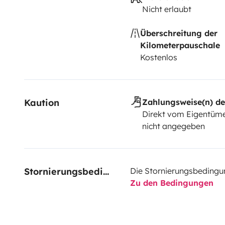
provisoire de votre contrat auto),
Nicht erlaubt
> véhicule tracteur équipé d'un attelage aux normes,
Überschreitung der
> Conducteur âgé de plus de 25 ans et titulaire du pe
Kilometerpauschale
ans,
Kostenlos
> il est interdit de transporter des passagers lors
Kaution
Zahlungsweise(n) de
Direkt vom Eigentüme
nicht angegeben
Stornierungsbedingungen
Die Stornierungsbedingu
Zu den Bedingungen