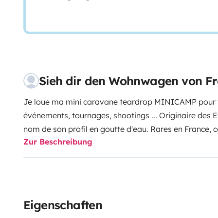
Sieh dir den Wohnwagen von Fr
Je loue ma mini caravane teardrop MINICAMP pour v
événements, tournages, shootings ...
Originaire des E
nom de son profil en goutte d'eau. Rares en France, 
Zur Beschreibung
séjour original dans un cocon douillet très fonctionnel,
caractéristiques de MINICAMP :
- Châssis homolog
, largeur = 165 cm
- Grandes roues en 14 pouces pour un meilleur confort
- Poids = 350 kg : peut être tracté avec un petit véhi
Eigenschaften
une consommation de carburant très peu affectée.
-