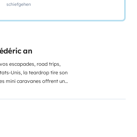
schiefgehen
édéric an
os escapades, road trips,
tats-Unis, la teardrop tire son
ces mini caravanes offrent un
 le look vintage en + !
Les
ué galvanisé : longueur = 340 cm
 routier
cule. Pas de surcoût au péage et
 Dimensions de l'habitacle :