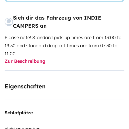
Sieh dir das Fahrzeug von INDIE
CAMPERS an
Please note! Standard pick-up times are from 13:00 to
19:30 and standard drop-off times are from 07:30 to
11:00.
Zur Beschreibung
Please select your pick-up and drop-off times directly
with our partner Indie Campers.
Eigenschaften
Indie Campers offers a 24/7 pick-up and drop-off
service thanks to flexible arrival and departure times.
During the agency’s normal opening hours, collection
and return incur no additional charges. If these times
Schlafplätze
do not suit your schedule, we still guarantee you a high
degree of flexibility by offering assistance outside
nicht angegeben