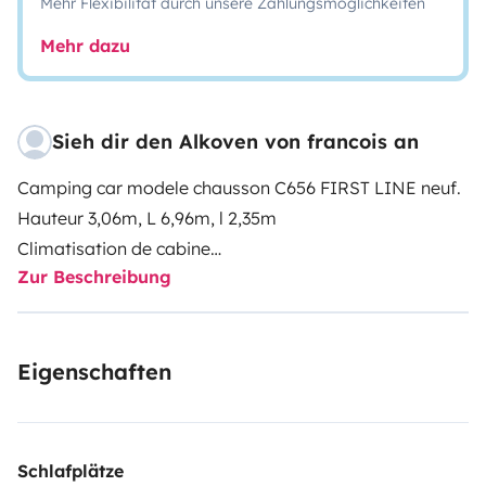
Mehr Flexibilität durch unsere Zahlungsmöglichkeiten
Mehr dazu
Sieh dir den Alkoven von francois an
Camping car modele chausson C656 FIRST LINE neuf.
Hauteur 3,06m, L 6,96m, l 2,35m
Climatisation de cabine
Zur Beschreibung
Double airbag
Eco pack fiat
Regulateur et limiteur de vitesse
Eigenschaften
Pré-équipement TV
Store exterieur, auvent, panneau solaire.
Schlafplätze