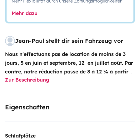
Mehr Flexibilität durch unsere Zahlungsmöglichkeiten
Mehr dazu
Jean-Paul stellt dir sein Fahrzeug vor
Nous n'effectuons pas de location de moins de 3
jours, 5 en juin et septembre, 12 en juillet août. Par
contre, notre réduction passe de 8 à 12 % à partir
Zur Beschreibung
de 14 jours loués avec engagement formel de notre
part et prise en compte de ce tarif avant paiement
par procédure spéciale avec Yescapa car le site ne
Eigenschaften
gère pas (encore) ce double taux en 'direct'..
Par
ailleurs, nous possédons un scooter Honda Vision
110 cm3/100 kgs de 2021 qui peut facilement
prendre place dans la soute (le lit arrière étant
Schlafplätze