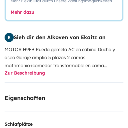
Mehr Flexibilität durch unsere Zahlungsmöglichkeiten
Mehr dazu
Sieh dir den Alkoven von Ekaitz an
E
MOTOR H9FB Rueda gemela AC en cabina Ducha y
aseo Garaje amplio 5 plazas 2 camas
matrimonio+comedor transformable en cama
Zur Beschreibung
Calefaccion Toldo Portabicis para 4 Frigorifico 150l
Eigenschaften
Schlafplätze