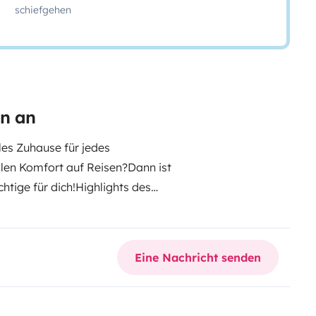
schiefgehen
an an
es Zuhause für jedes
alen Komfort auf Reisen?
Dann ist
tige für dich!
Highlights des
elldach mit zusätzlichem
um mit bequemen Sitz- und
 Schiebetür & Heckklappe für
Eine Nachricht senden
ädte, Küstenstraßen oder
ter Hingucker auf jedem
ang der Küste
-Familienausflüge
-