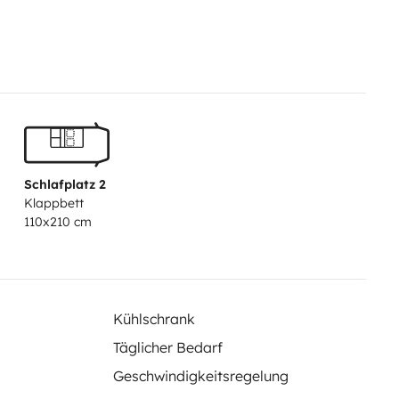
bholung und Rückgabe nach
ht und ich beantworte alle Fragen
 schon auf eure nächste Reise!
Schlafplatz 2
Klappbett
110x210 cm
Kühlschrank
Täglicher Bedarf
Geschwindigkeitsregelung