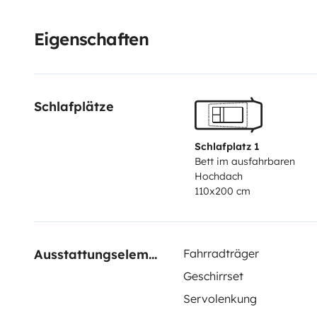
Outdoor-Abenteuer
-Festivals
Standort: Beckenried
A
Absprache.
Interesse?
Schreib mir gerne eine Nachric
Eigenschaften
oder sende dir weitere Fotos zu.
Der Camper freut sich
Schlafplätze
Schlafplatz 1
Bett im ausfahrbaren
Hochdach
110x200 cm
Ausstattungselemente
Fahrradträger
Geschirrset
Servolenkung