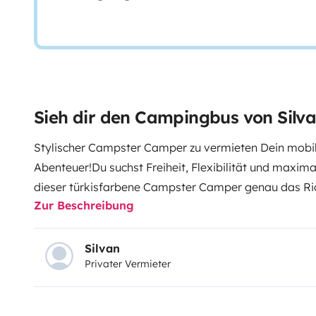
Sieh dir den Campingbus von Silv
Stylischer Campster Camper zu vermieten Dein mobil
Abenteuer!
Du suchst Freiheit, Flexibilität und maxim
dieser türkisfarbene Campster Camper genau das Rich
Zur Beschreibung
Campsters:
-Standheizung (für die kalten Tage)
-Aufst
Schlafplatz gemütlich und luftig
-Geräumiger Innenra
Schlafmöglichkeiten
-Moderne Ausstattung
-Seitliche
Silvan
Privater Vermieter
praktischen Zugang
-Kompakte Größe, perfekt für St
Bergtouren
-Auffällige Farbe: Der Camper ist ein ech
Stellplatz!
Ideal für:
-Wochenendtrips
-Roadtrips entl