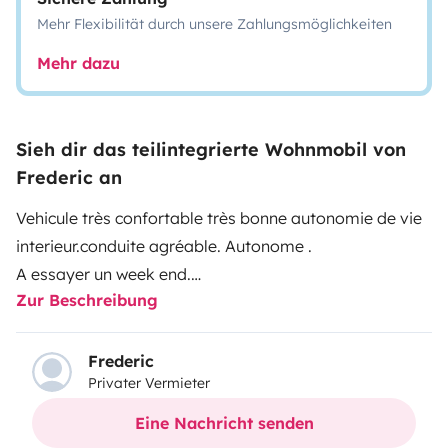
Mehr Flexibilität durch unsere Zahlungsmöglichkeiten
Mehr dazu
Sieh dir das teilintegrierte Wohnmobil von
Frederic an
Vehicule très confortable très bonne autonomie de vie
interieur.conduite agréable. Autonome .
A essayer un week end.
Zur Beschreibung
Ils vous attends pour creer vos souvenirs dans la
nature sauvage ou en communauté
Frederic
Privater Vermieter
Eine Nachricht senden