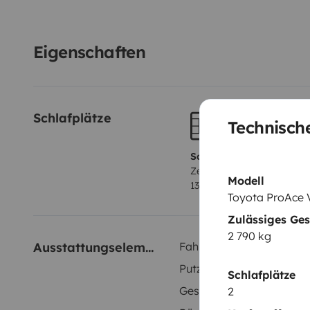
Set cocina (sartén y cazo)
Sabanas
Eigenschaften
Schlafplätze
Technische
Schlafplatz 1
Zentralbett
Modell
130x190 cm
Toyota ProAce 
Zulässiges Ge
2 790 kg
Ausstattungselemente
Fahrradträger
Putzgeräte
Schlafplätze
Geschwindigkeitsregelun
2