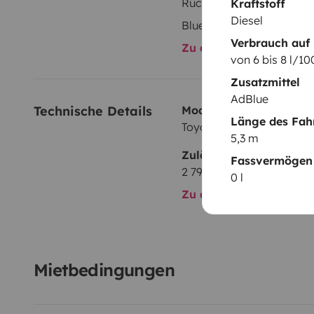
Rückfahrsensor
Kraftstoff
Diesel
Bluetooth
Verbrauch auf
Zu allen Ausstattungs
von 6 bis 8 l/1
Zusatzmittel
AdBlue
Technische Details
Modell:
Länge des Fah
Toyota ProAce Verso
5,3 m
Zulässiges Gesamtgewi
Fassvermögen 
2 790 kg
0 l
Zu allen technischen De
Mietbedingungen