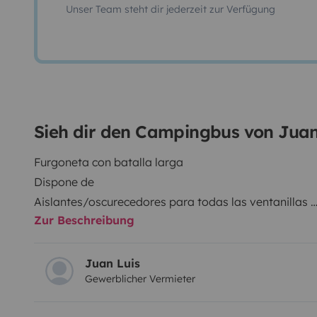
Unser Team steht dir jederzeit zur Verfügung
Sieh dir den Campingbus von Juan
Furgoneta con batalla larga
Dispone de
Aislantes/oscurecedores para todas las ventanillas
Zur Beschreibung
Mesa exterior y sillas plegables
Fogón de gas (gas no incluido)
Cubiertos
Juan Luis
Gewerblicher Vermieter
Vajilla
Vasos y tazas