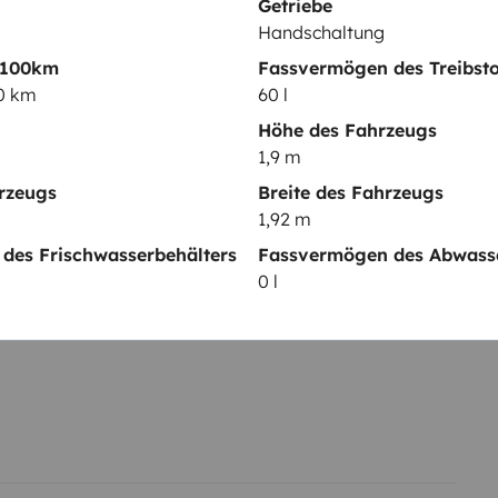
Autoradio
Getriebe
Handschaltung
 100km
Fassvermögen des Treibsto
elementen
00 km
60 l
Höhe des Fahrzeugs
1,9 m
Datum der Erstzulassung:
rzeugs
Breite des Fahrzeugs
2022
1,92 m
cht:
Höhe
des Frischwasserbehälters
Fassvermögen des Abwasse
1,9 m
0 l
tails