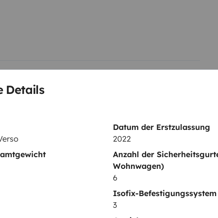
 Details
Datum der Erstzulassung
Verso
2022
samtgewicht
Anzahl der Sicherheitsgurt
Wohnwagen)
Geschirrset
6
Servolenkung
Isofix-Befestigungssystem
g
Zentralverriegelung
3