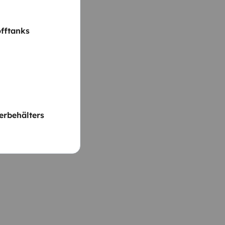
fftanks
rbehälters