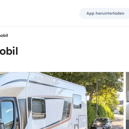
App herunterladen
obil
obil