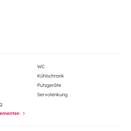
WC
Kühlschrank
Putzgeräte
Servolenkung
g
elementen