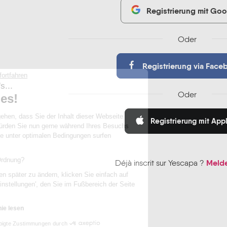
Registrierung mit Goo
Oder
Registrierung via Face
Ohne Einwilligung fortfahren
Hallo, wir sind's...
Oder
die Cookies!
Wir wollten sichergehen, dass Sie der Inhalt dieser Webseite
Registrierung mit App
interessiert, und würden Sie nun gerne während Ihres Besuchs
begleiten, damit Sie unter optimalen Bedingungen surfen
können...
Ist das für Sie in Ordnung?
Melde
Déjà inscrit sur Yescapa ?
Um Ihre Präferenzen später zu ändern, klicken Sie einfach auf
den Link 'Cookie-Einstellungen', den Sie im Fußbereich der Seite
finden.
Datenschutzrichtlinie lesen
Beglaubigte Zustimmungen durch