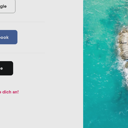
gle
book
le
 dich an!